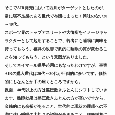
そこでAIR発売において西川がターゲットとしたのが、
常に寝不足感のある世代で布団にまったく興味のない20
～40代。
スポーツ界のトップアスリートや大御所をイメージキャ
ラクターとして起用することで、若者にも睡眠に興味を
持ってもらう。寝具の改善で劇的に睡眠の質が変わるこ
とを知ってもらう。という意図がありました。
そしてネイマール選手起用にもなったわけですが、事実
AIRの購入世代は20代～30代が圧倒的に多いです。価格
的にもなんとか手の届くところですから。
反面、40代以上の方は整圧敷きふとんにシフトしていき
ます。熟睡効果は整圧敷きふとんの方が高いですから、
金銭的にも余裕があること、世代的に現状の睡眠への不
満に伴い睡眠の大切さの認識が高まること、腰痛緩和に