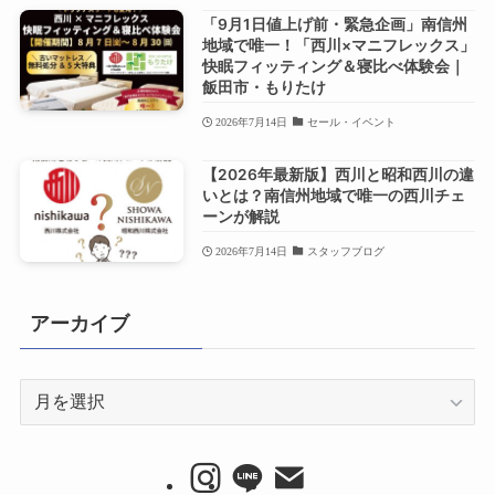
「9月1日値上げ前・緊急企画」南信州
地域で唯一！「西川×マニフレックス」
快眠フィッティング＆寝比べ体験会｜
飯田市・もりたけ
2026年7月14日
セール・イベント
【2026年最新版】西川と昭和西川の違
いとは？南信州地域で唯一の西川チェ
ーンが解説
2026年7月14日
スタッフブログ
アーカイブ
ア
ー
カ
イ