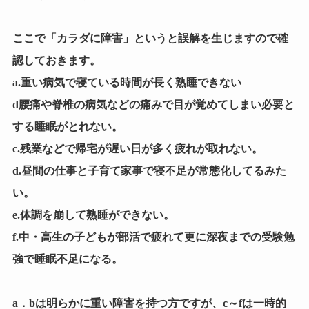
ここで「カラダに障害」というと誤解を生じますので確
認しておきます。
a.重い病気で寝ている時間が長く熟睡できない
d腰痛や脊椎の病気などの痛みで目が覚めてしまい必要と
する睡眠がとれない。
c.残業などで帰宅が遅い日が多く疲れが取れない。
d.昼間の仕事と子育て家事で寝不足が常態化してるみた
い。
e.体調を崩して熟睡ができない。
f.中・高生の子どもが部活で疲れて更に深夜までの受験勉
強で睡眠不足になる。
a．bは明らかに重い障害を持つ方ですが、c～fは一時的