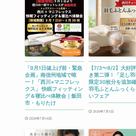
「9月1日値上げ前・緊急
【7/3〜8/2】大好
企画」南信州地域で唯
き第二弾！「足し羽
一！「西川×マニフレッ
限定30枚分を追加
クス」 快眠フィッティン
羽毛ふとんふっくら
グ＆寝比べ体験会｜飯田
いフェア
市・もりたけ
2026年7月1日
2026年7月14日