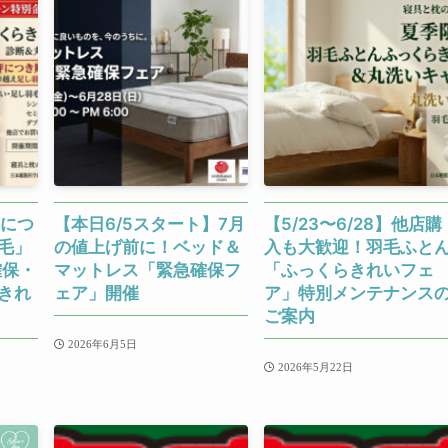
評につ
【本日6/5スタート】7月
【5/23〜6/28】他店購
毛」
の値上げ前に！ベッド＆
入も大歓迎！羽毛ふと
確保・
マットレス「緊急確保フ
「ふっくらきれいフェ
きれ
ェア」開催
ア」特別メンテナンス
ご案内
2026年6月5日
2026年5月22日