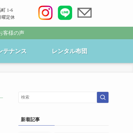
町 1-6
0 月曜定休
お客様の声
ンテナンス
レンタル布団
新着記事