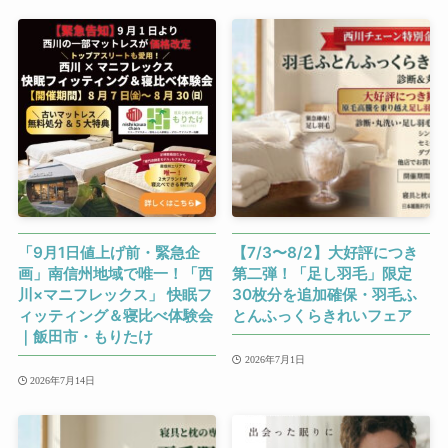
「9月1日値上げ前・緊急企
【7/3〜8/2】大好評につき
画」南信州地域で唯一！「西
第二弾！「足し羽毛」限定
川×マニフレックス」 快眠フ
30枚分を追加確保・羽毛ふ
ィッティング＆寝比べ体験会
とんふっくらきれいフェア
｜飯田市・もりたけ
2026年7月1日
2026年7月14日