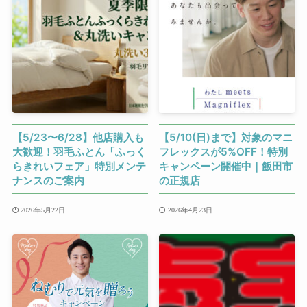
【5/23〜6/28】他店購入も
【5/10(日)まで】対象のマニ
大歓迎！羽毛ふとん「ふっく
フレックスが5%OFF！特別
らきれいフェア」特別メンテ
キャンペーン開催中｜飯田市
ナンスのご案内
の正規店
2026年5月22日
2026年4月23日