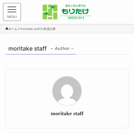
MENU
ホーム
moritake staffの執筆記事
moritake staff
– Author –
moritake staff