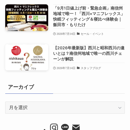
「9月1日値上げ前・緊急企画」南信州
地域で唯一！「西川×マニフレックス」
快眠フィッティング＆寝比べ体験会｜
飯田市・もりたけ
2026年7月14日
セール・イベント
【2026年最新版】西川と昭和西川の違
いとは？南信州地域で唯一の西川チェ
ーンが解説
2026年7月14日
スタッフブログ
アーカイブ
ア
ー
カ
イ