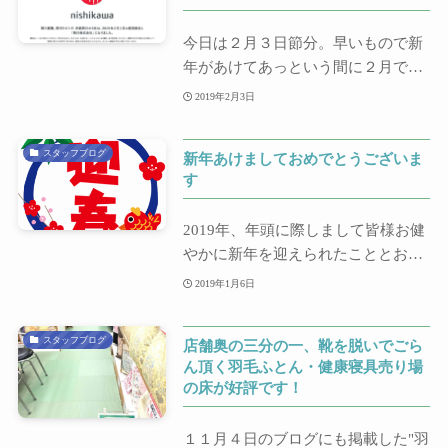
今日は２月３日節分。早いもので新
年があけてあっという間に２月です
ね。 ブログも...
2019年2月3日
スタッフブログ
新年あけましておめでとうございま
す
2019年、年頭に際しまして皆様お健
やかに新年を迎えられたこととお喜
び申し上げま...
2019年1月6日
スタッフブログ
店舗奥の三分の一、靴を脱いでごら
ん頂く羽毛ふとん・健康寝具売り場
の床が好評です！
１１月４日のブログにも掲載した"羽