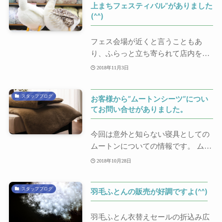
上まちフェスティバル”がありました
(^^)
フェス会場が近くと言うこともあ
り、ふらっと立ち寄られて店内を見
られる方やフリ...
2018年11月3日
スタッフブログ
お客様から”ムートンシーツ”につい
てお問い合せがありました。
今回は意外と知らない寝具としての
ムートンについての情報です。 ムー
トンというと...
2018年10月28日
スタッフブログ
羽毛ふとんの販売が好調ですよ(^^)
羽毛ふとん衣替えセールの折込み広