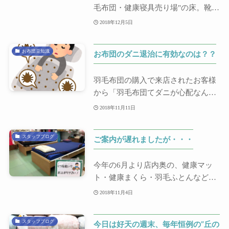
毛布団・健康寝具売り場"の床。靴を
脱いでお上...
2018年12月5日
お布団豆知識
お布団のダニ退治に有効なのは？？
羽毛布団の購入で来店されたお客様
から「羽毛布団てダニが心配なんで
すけど・・・...
2018年11月11日
スタッフブログ
ご案内が遅れましたが・・・
今年の6月より店内奥の、健康マッ
ト・健康まくら・羽毛ふとんなどの
売り場は靴を脱...
2018年11月4日
スタッフブログ
今日は好天の週末、毎年恒例の”丘の