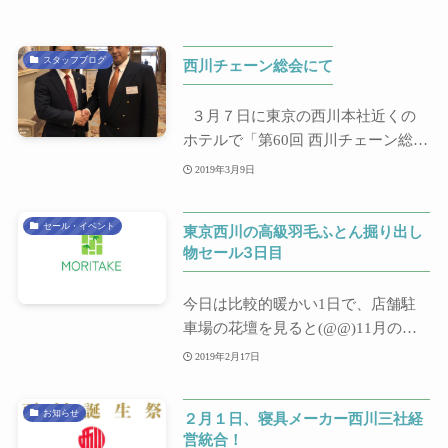
スタッフブログ
西川チェーン総会にて
３月７日に東京の西川本社近くの
ホテルで「第60回 西川チェーン総
会」が開...
2019年3月9日
セール・イベント
東京西川の高級羽毛ふとん掘り出し
物セール3日目
今日は比較的暖かい1日で、店舗駐
車場の花壇を見ると(@@)11月の終
わりに植えたチュ...
2019年2月17日
お知らせ
２月１日、寝具メーカー西川三社経
営統合！