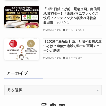
「9月1日値上げ前・緊急企画」南信州
地域で唯一！「西川×マニフレックス」
快眠フィッティング＆寝比べ体験会｜
飯田市・もりたけ
2026年7月14日
セール・イベント
【2026年最新版】西川と昭和西川の違
いとは？南信州地域で唯一の西川チェ
ーンが解説
2026年7月14日
スタッフブログ
アーカイブ
ア
ー
カ
イ