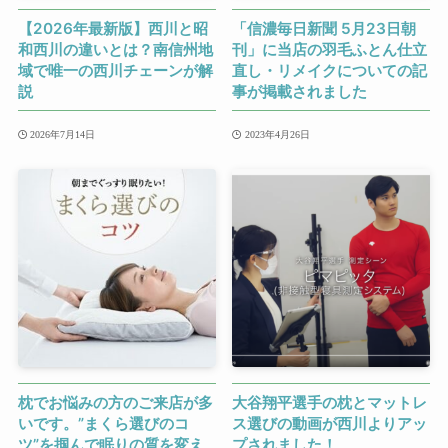
【2026年最新版】西川と昭
「信濃毎日新聞 5月23日朝
和西川の違いとは？南信州地
刊」に当店の羽毛ふとん仕立
域で唯一の西川チェーンが解
直し・リメイクについての記
説
事が掲載されました
2026年7月14日
2023年4月26日
枕でお悩みの方のご来店が多
大谷翔平選手の枕とマットレ
いです。”まくら選びのコ
ス選びの動画が西川よりアッ
ツ”を掴んで眠りの質を変え
プされました！