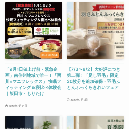
「9月1日値上げ前・緊急企
【7/3〜8/2】大好評につき
画」南信州地域で唯一！「西
第二弾！「足し羽毛」限定
川×マニフレックス」 快眠フ
30枚分を追加確保・羽毛ふ
ィッティング＆寝比べ体験会
とんふっくらきれいフェア
｜飯田市・もりたけ
2026年7月1日
2026年7月14日