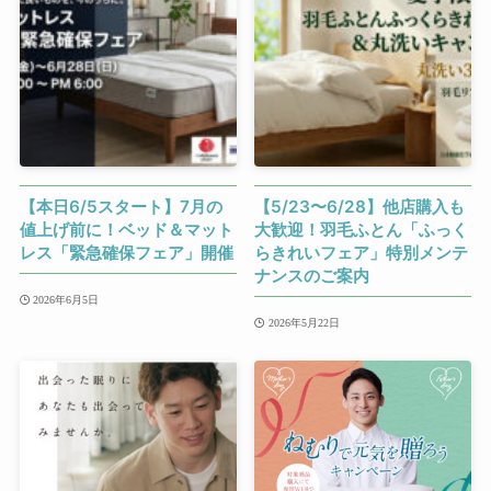
【本日6/5スタート】7月の
【5/23〜6/28】他店購入も
値上げ前に！ベッド＆マット
大歓迎！羽毛ふとん「ふっく
レス「緊急確保フェア」開催
らきれいフェア」特別メンテ
ナンスのご案内
2026年6月5日
2026年5月22日