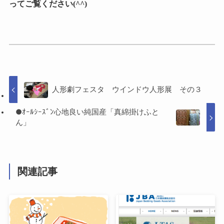
ってご覧ください(^^)
人形劇フェスタ ウインドウ人形展 その３
●ｵｰﾙｼｰｽﾞﾝ心地良い純国産「真綿掛けふと
ん」
関連記事