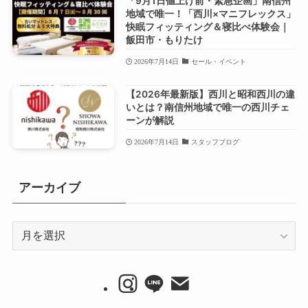
「9月1日値上げ前・緊急企画」南信州
地域で唯一！「西川×マニフレックス」
快眠フィッティング＆寝比べ体験会｜
飯田市・もりたけ
2026年7月14日
セール・イベント
【2026年最新版】西川と昭和西川の違
いとは？南信州地域で唯一の西川チェ
ーンが解説
2026年7月14日
スタッフブログ
アーカイブ
ア
ー
カ
イ
ブ