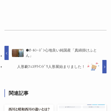
●ｵｰﾙｼｰｽﾞﾝ心地良い純国産「真綿掛けふと
ん」
人形劇ﾌｪｽﾀｳｲﾝﾄﾞｳ人形展始まりました！
関連記事