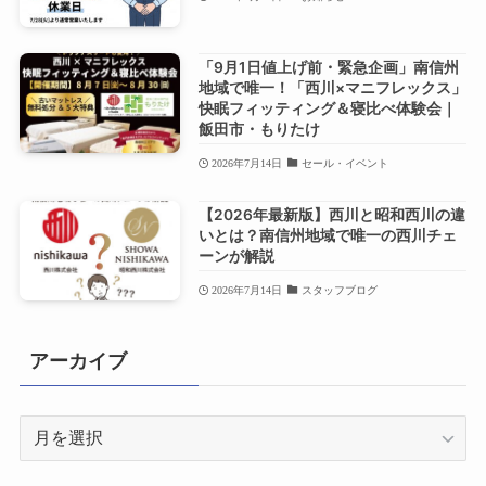
「9月1日値上げ前・緊急企画」南信州
地域で唯一！「西川×マニフレックス」
快眠フィッティング＆寝比べ体験会｜
飯田市・もりたけ
2026年7月14日
セール・イベント
【2026年最新版】西川と昭和西川の違
いとは？南信州地域で唯一の西川チェ
ーンが解説
2026年7月14日
スタッフブログ
アーカイブ
ア
ー
カ