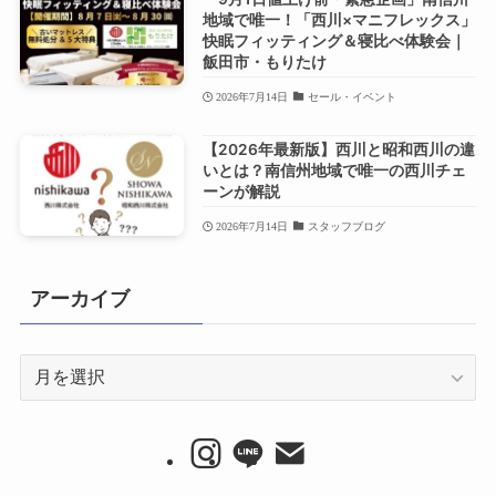
地域で唯一！「西川×マニフレックス」
快眠フィッティング＆寝比べ体験会｜
飯田市・もりたけ
2026年7月14日
セール・イベント
【2026年最新版】西川と昭和西川の違
いとは？南信州地域で唯一の西川チェ
ーンが解説
2026年7月14日
スタッフブログ
アーカイブ
ア
ー
カ
イ
ブ