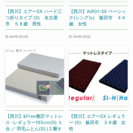
【西川】エアーSX ハード三
【西川】AiR01-SE ベーシッ
つ折りタイプ (S) 名古屋
ク(シングル) 飯田市 ４６
市 ５８歳 男性
歳 女性
2025年1月23日
2025年1月3日
【西川】&Free整圧マットレ
【西川】エアーSX レギュラ
ス -レギュラー195cm(S) １
ー (S) 飯田市 ３８歳 女
台 ／ 羽毛ふとん(SL)２層キ
性