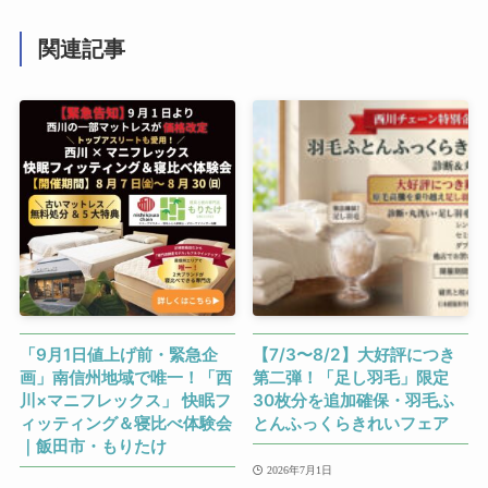
関連記事
「9月1日値上げ前・緊急企
【7/3〜8/2】大好評につき
画」南信州地域で唯一！「西
第二弾！「足し羽毛」限定
川×マニフレックス」 快眠フ
30枚分を追加確保・羽毛ふ
ィッティング＆寝比べ体験会
とんふっくらきれいフェア
｜飯田市・もりたけ
2026年7月1日