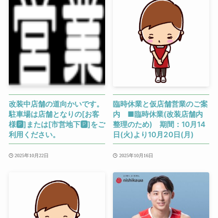
改装中店舗の道向かいです。
臨時休業と仮店舗営業のご案
駐車場は店舗となりの[お客
内 ■臨時休業(改装店舗内
様🅿]または[市営地下🅿]をご
整理のため) 期間：10月14
利用ください。
日(火)より10月20日(月)
2025年10月22日
2025年10月16日