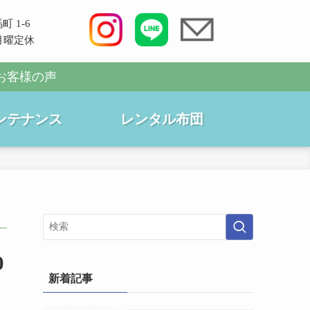
町 1-6
0 月曜定休
お客様の声
ンテナンス
レンタル布団
0
新着記事