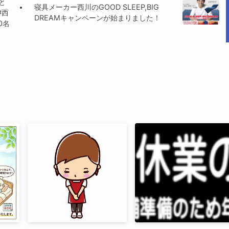
ふと
寝具メーカー西川のGOOD SLEEP,BIG
#西
DREAMキャンペーンが始まりました！
0名