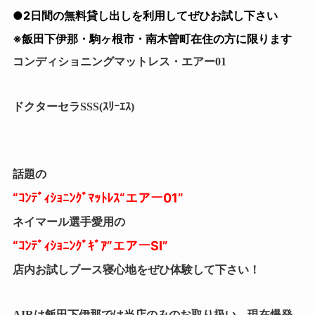
●2日間の無料貸し出しを利用してぜひお試し下さい
※飯田下伊那・駒ヶ根市・南木曽町在住の方に限ります
コンディショニングマットレス・エアー01
ドクターセラSSS(ｽﾘｰｴｽ)
話題の
“ｺﾝﾃﾞｨｼｮﾆﾝｸﾞﾏｯﾄﾚｽ
“エアー01”
ネイマール選手愛用の
“ｺﾝﾃﾞｨｼｮﾆﾝｸﾞｷﾞｱ”エアーSI”
店内お試しブース寝心地をぜひ体験して下さい！
AIRは飯田下伊那では当店のみのお取り扱い。現在爆発