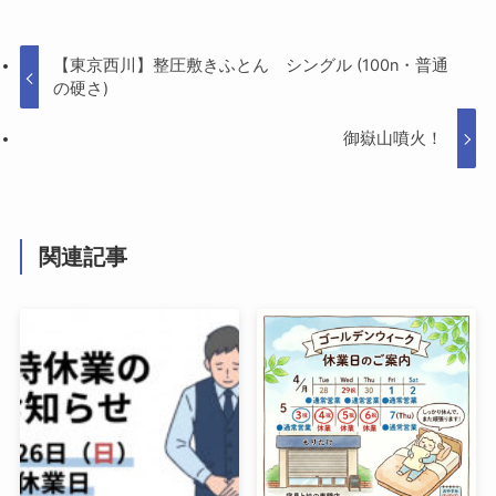
【東京西川】整圧敷きふとん シングル (100n・普通
の硬さ)
御嶽山噴火！
関連記事