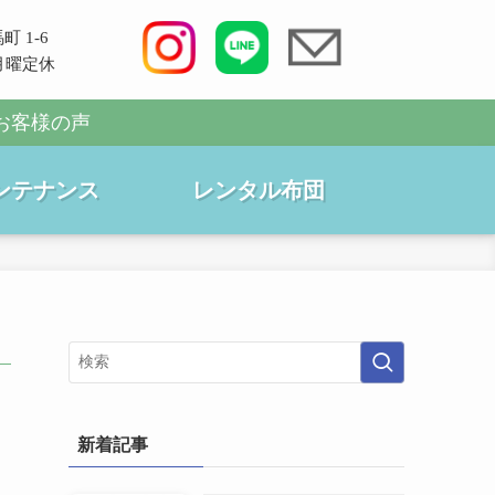
町 1-6
0 月曜定休
お客様の声
ンテナンス
レンタル布団
新着記事