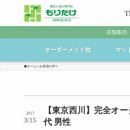
T
店舗案内
オーダーメイド枕
マッ
ホーム
お客様の声
【東京西川】完全オーダー
2017
3/15
代 男性