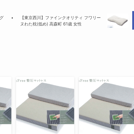
ング
【東京西川】ファインクオリティ フワリー
ヌわた枕(低め) 高森町 61歳 女性