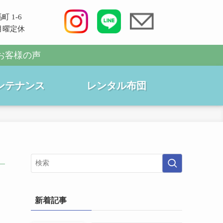
町 1-6
0 月曜定休
お客様の声
ンテナンス
レンタル布団
新着記事