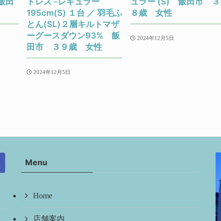
飯田
トレス -レギュラー
ュラー (S) 飯田市 ３
195cm(S) １台 ／ 羽毛ふ
８歳 女性
とん(SL)２層キルトマザ
ーグースダウン93% 飯
2024年12月5日
田市 ３９歳 女性
2024年12月5日
Menu
Home
店舗案内