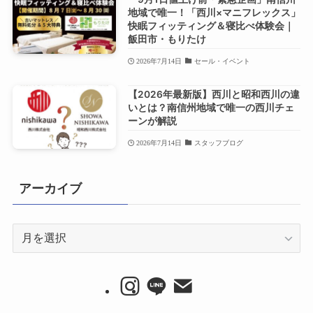
地域で唯一！「西川×マニフレックス」
快眠フィッティング＆寝比べ体験会｜
飯田市・もりたけ
2026年7月14日
セール・イベント
【2026年最新版】西川と昭和西川の違
いとは？南信州地域で唯一の西川チェ
ーンが解説
2026年7月14日
スタッフブログ
アーカイブ
ア
ー
カ
イ
ブ