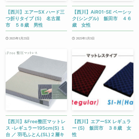
【西川】エアーSX ハード三
【西川】AiR01-SE ベーシッ
つ折りタイプ (S) 名古屋
ク(シングル) 飯田市 ４６
市 ５８歳 男性
歳 女性
2025年1月23日
2025年1月3日
【西川】&Free整圧マットレ
【西川】エアーSX レギュラ
ス -レギュラー195cm(S) １
ー (S) 飯田市 ３８歳 女
台 ／ 羽毛ふとん(SL)２層キ
性