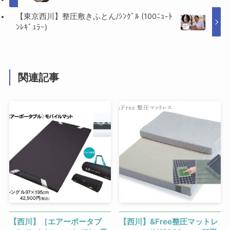
【東京西川】整圧敷きふとん/ｼﾝｸﾞﾙ (100ﾆｭ-ﾄ
ﾝﾚｷﾞｭﾗｰ)
関連記事
【西川】［エアーポータブ
【西川】&Free整圧マットレ