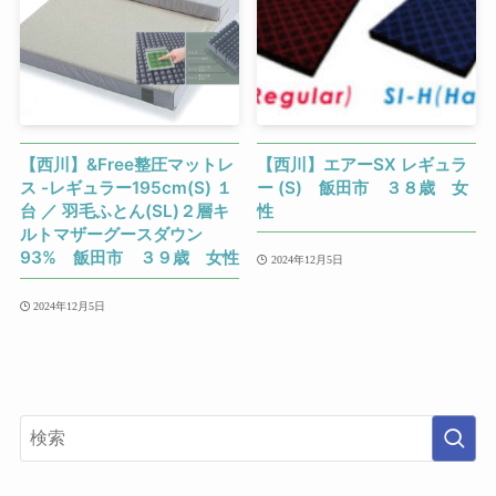
【西川】&Free整圧マットレ
【西川】エアーSX レギュラ
ス -レギュラー195cm(S) １
ー (S) 飯田市 ３８歳 女
台 ／ 羽毛ふとん(SL)２層キ
性
ルトマザーグースダウン
93% 飯田市 ３９歳 女性
2024年12月5日
2024年12月5日